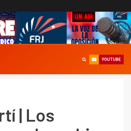
YOUTUBE
tí | Los