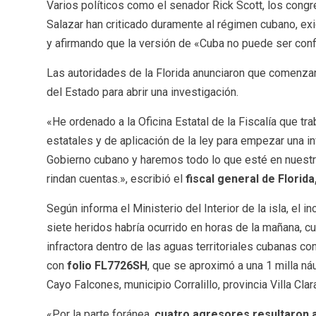
Varios políticos como el senador Rick Scott, los congr
Salazar han criticado duramente al régimen cubano, e
y afirmando que la versión de «Cuba no puede ser conf
Las autoridades de la Florida anunciaron que comenzarí
del Estado para abrir una investigación.
«He ordenado a la Oficina Estatal de la Fiscalía que tr
estatales y de aplicación de la ley para empezar una i
Gobierno cubano y haremos todo lo que esté en nuest
rindan cuentas.», escribió el
fiscal general de Florid
Según informa el Ministerio del Interior de la isla, el 
siete heridos habría ocurrido en horas de la mañana, c
infractora dentro de las aguas territoriales cubanas con
con
folio FL7726SH
, que se aproximó a una 1 milla náu
Cayo Falcones, municipio Corralillo, provincia Villa Clar
«Por la parte foránea,
cuatro agresores resultaron a