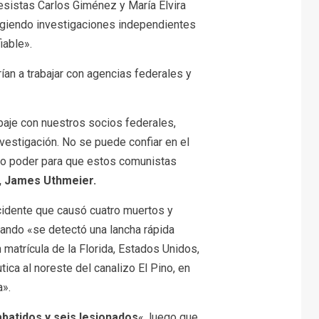
esistas Carlos Giménez y María Elvira
xigiendo investigaciones independientes
iable».
an a trabajar con agencias federales y
abaje con nuestros socios federales,
nvestigación. No se puede confiar en el
ro poder para que estos comunistas
a, James Uthmeier.
incidente que causó cuatro muertos y
uando «se detectó una lancha rápida
 matrícula de la Florida, Estados Unidos,
tica al noreste del canalizo El Pino, en
a».
batidos y seis lesionados
«, luego que