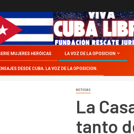
SERIE MUJERES HERÓICAS
LA VOZ DE LA OPOSICION
ENSAJES DESDE CUBA. LA VOZ DE LA OPOSICION.
NOTICIAS
La Casa
tanto d