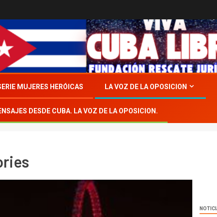
SERIE MUJERES HERÓICAS
LA VOZ DE LA OPOSICION
ENSAJES DESDE CUBA. LA VOZ DE LA OPOSICION.
ories
NOTIC