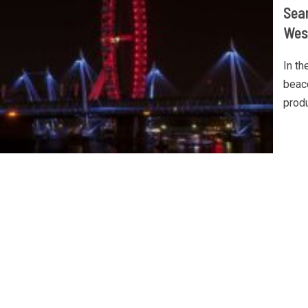
Sear
Wes
In t
beac
produ