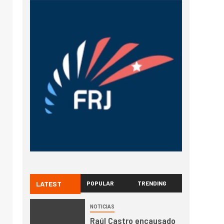
LATEST
POPULAR
TRENDING
NOTICIAS
Raúl Castro encausado