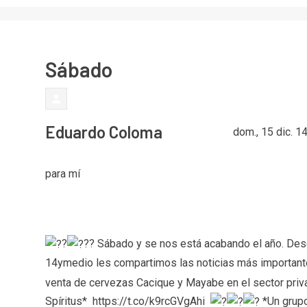
Sábado
Eduardo Coloma
dom., 15 dic. 1
para
mí
?
?? Sábado y se nos está acabando el año. Desd
14ymedio les compartimos las noticias más importante
venta de cervezas Cacique y Mayabe en el sector priv
Spíritus*
https://t.co/k9rcGVgAhi
*Un grupo