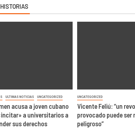
 HISTORIAS
AS
ULTIMAS NOTICIAS
UNCATEGORIZED
UNCATEGORIZED
men acusa a joven cubano
Vicente Feliú: “un rev
«incitar» a universitarios a
provocado puede ser
nder sus derechos
peligroso”