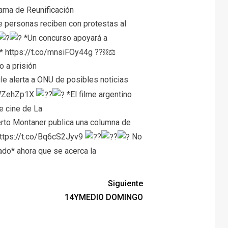
rama de Reunificación
 personas reciben con protestas al
*Un concurso apoyará a
»*
https://t.co/mnsiFOy44g
??⛓⚖
o a prisión
le alerta a ONU de posibles noticias
iWZehZp1X
?
*El filme argentino
e cine de La
rto Montaner publica una columna de
ttps://t.co/Bq6cS2Jyv9
?
?
No
ado* ahora que se acerca la
Siguiente
14YMEDIO DOMINGO