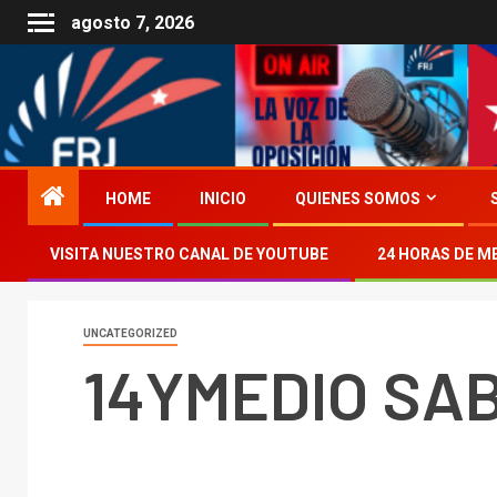
agosto 7, 2026
HOME
INICIO
QUIENES SOMOS
VISITA NUESTRO CANAL DE YOUTUBE
24 HORAS DE M
UNCATEGORIZED
14YMEDIO SA